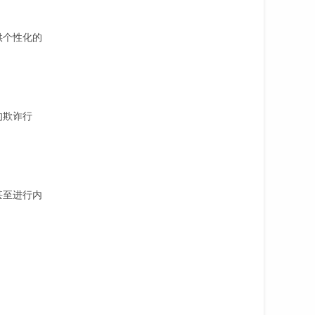
供个性化的
的欺诈行
甚至进行内