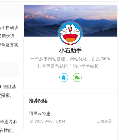
基于自研训
通用大语
测榜单及真实
小石助手
一个从事网站搭建，网站优化，百度/360/
抖音巨量营销推广的小学生站长！
工智能基
度探索。
推荐阅读
阿里云特惠
一样思考和
2025-04-08 10:34
云服务器
其在性能、