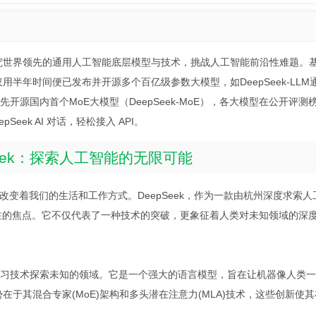
研究世界领先的通用人工智能底层模型与技术，挑战人工智能前沿性难题。
半年时间便已发布并开源多个百亿级参数大模型，如DeepSeek-LLM
1月率先开源国内首个MoE大模型（DeepSeek-MoE），各大模型在公开评
ek AI 对话，轻松接入 API。
Seek：探索人工智能的无限可能
度改变着我们的生活和工作方式。DeepSeek，作为一款由杭州深度求索人
注的焦点。它不仅代表了一种技术的突破，更象征着人类对未知领域的深
过深度学习技术探索未知的领域。它是一个强大的语言模型，旨在让机器像人类
势在于其混合专家(MoE)架构和多头潜在注意力(MLA)技术，这些创新使