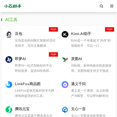
AI工具
豆包
Kimi-AI助手
豆包是你的AI聊天智能对话问
Kimi是一个有着超大“内存”的
答助手，写作文案翻译...
智能助手，可以一口...
即梦AI
灵图AI
即梦AI一站式智能创作平台，
AI绘画，多种风格在线直接使
即刻造梦。提供AI绘画和...
用。灵图智能支持文字描述...
LinkFox商品图
通义千问
LinkFox是领克狐科技专为跨
通义是一个通情、达义的国
境电商提供的AI工具...
产AI模型，可以帮你解答问
题...
腾讯元宝
文心一言
腾讯元宝是基于腾讯混元大
文心一言既是你的智能伙