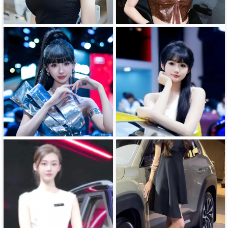
车模程儿-短剧达人程儿的详细资料
BB酱-车模美女BB酱资料大全
小玥玥美女-车膜小玥玥详细资料
美女小熊-车模小熊详细资料