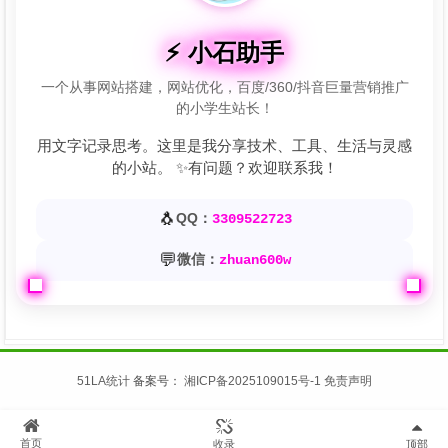
⚡ 小石助手
一个从事网站搭建，网站优化，百度/360/抖音巨量营销推广
的小学生站长！
用文字记录思考。这里是我分享技术、工具、生活与灵感
的小站。 ✨有问题？欢迎联系我！
🐧
QQ：
3309522723
💬
微信：
zhuan600w
51LA统计
备案号：
湘ICP备2025109015号-1
免责声明
首页
收录
顶部